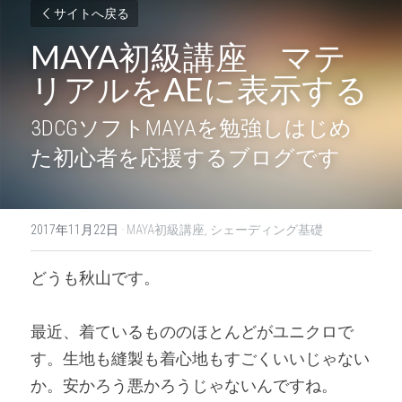
サイトへ戻る
MAYA初級講座　マテ
リアルをAEに表示する
3DCGソフトMAYAを勉強しはじめ
た初心者を応援するブログです
2017年11月22日
·
MAYA初級講座,
シェーディング基礎
どうも秋山です。
最近、着ているもののほとんどがユニクロで
す。生地も縫製も着心地もすごくいいじゃない
か。安かろう悪かろうじゃないんですね。