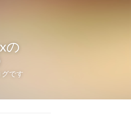
_xの
）
ログです