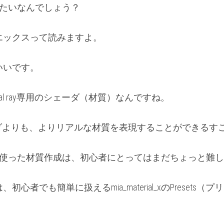
っていったいなんでしょう？
エックスって読みますよ。
いいです。
は、mental ray専用のシェーダ（材質）なんですね。
nnシェーダよりも、よりリアルな材質を表現することができる
rial_xを使った材質作成は、初心者にとってはまだちょっと
心者でも簡単に扱えるmia_material_xのPresets
。