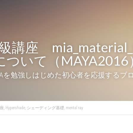
講座　mia_material
tsについて（MAYA2016
MAYAを勉強しはじめた初心者を応援するブ
座,
Hypershade,
シェーディング基礎,
mental ray