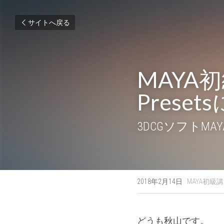
サイトへ戻る
MAYA初級
Prese
3DCGソフト
2018年2月14日
·
MAYA初級講
どうも秋山です。