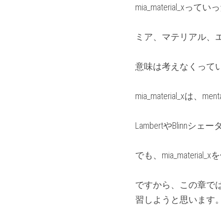
mia_material_x
ミア、マテリアル、
意味は考えなくって
mia_material_x
LambertやBli
でも、mia_mate
ですから、この章では、初
習しようと思います