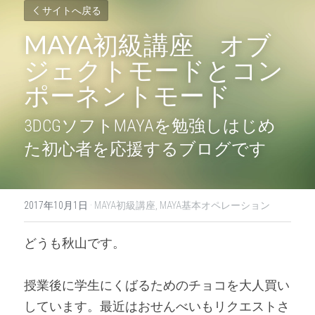
サイトへ戻る
MAYA初級講座　オブ
ジェクトモードとコン
ポーネントモード
3DCGソフトMAYAを勉強しはじめ
た初心者を応援するブログです
2017年10月1日
·
MAYA初級講座,
MAYA基本オペレーション
どうも秋山です。
授業後に学生にくばるためのチョコを大人買い
しています。最近はおせんべいもリクエストさ