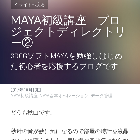
サイトへ戻る
MAYA初級講座　プロ
ジェクトディレクトリ
ー②
3DCGソフトMAYAを勉強しはじめ
た初心者を応援するブログです
2017年10月13日
·
MAYA初級講座,
MAYA基本オペレーション,
データ管理
どうも秋山です。
秒針の音が妙に気になるので部屋の時計を液晶