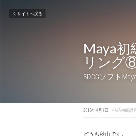
サイトへ戻る
Maya
リング⑧（
3DCGソフトM
2018年4月1日
·
MAYA初級講座
どうも秋山です。