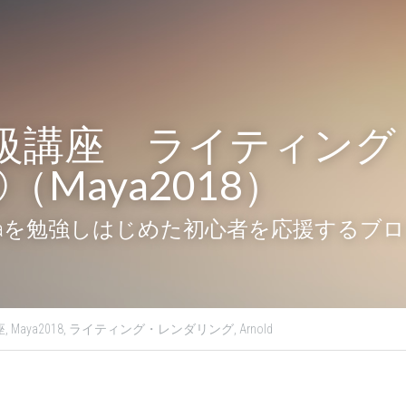
初級講座　ライティン
Maya2018）
ayaを勉強しはじめた初心者を応援するブ
,
Maya2018,
ライティング・レンダリング,
Arnold