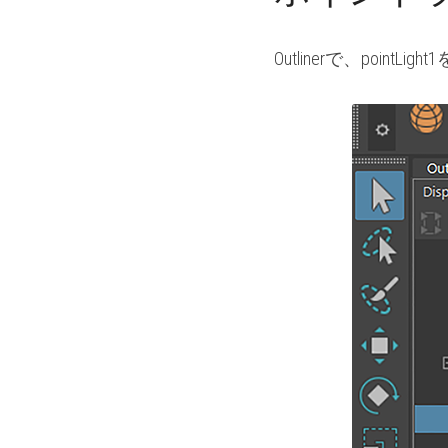
Outlinerで、point