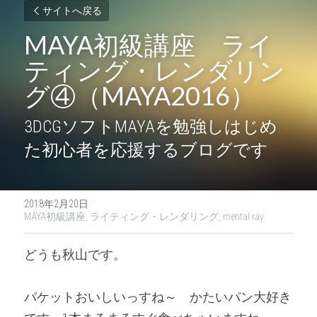
サイトへ戻る
MAYA初級講座　ライ
ティング・レンダリン
グ④（MAYA2016）
3DCGソフトMAYAを勉強しはじめ
た初心者を応援するブログです
2018年2月20日
·
MAYA初級講座,
ライティング・レンダリング,
mental ray
どうも秋山です。
バケットおいしいっすね～　かたいパン大好き