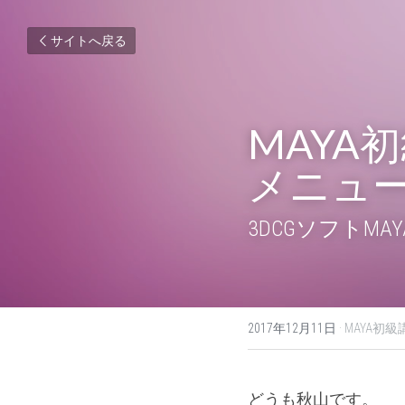
サイトへ戻る
MAYA
メニュー⑬
3DCGソフト
2017年12月11日
·
MAYA初級
どうも秋山です。