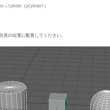
ives→Cylinder（pCylinder1）
。
を任意の位置に配置してください。