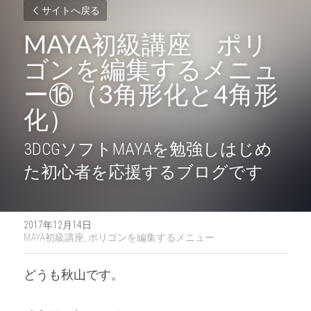
サイトへ戻る
MAYA初級講座　ポリ
ゴンを編集するメニュ
ー⑯（3角形化と4角形
化）
3DCGソフトMAYAを勉強しはじめ
た初心者を応援するブログです
2017年12月14日
·
MAYA初級講座,
ポリゴンを編集するメニュー
どうも秋山です。