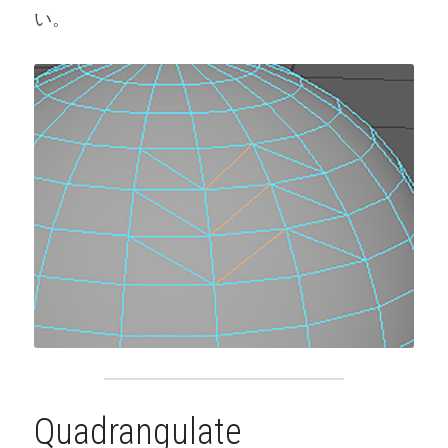
い。
Quadrangulate