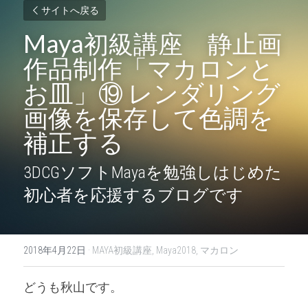
サイトへ戻る
Maya初級講座　静止画
作品制作「マカロンと
お皿」⑲ レンダリング
画像を保存して色調を
補正する
3DCGソフトMayaを勉強しはじめた
初心者を応援するブログです
2018年4月22日
·
MAYA初級講座,
Maya2018,
マカロン
どうも秋山です。