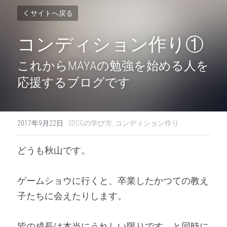
サイトへ戻る
コンディション作り①
これからMAYAの勉強を始める人を
応援するブログです
2017年9月22日
·
3DCGの学び方,
コンディション作り
どうも秋山です。
ゲームショウに行くと、卒業したかつての教え
子たちに会えたりします。
皆の成長は本当にうれしい限りです。と同時に